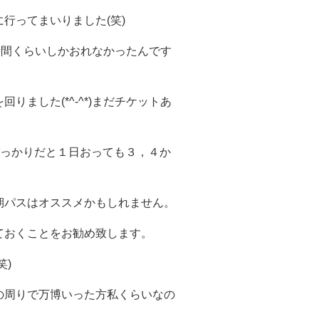
行ってまいりました(笑)
時間くらいしかおれなかったんです
ました(*^-^*)まだチケットあ
ばっかりだと１日おっても３，４か
期パスはオススメかもしれません。
ておくことをお勧め致します。
笑)
の周りで万博いった方私くらいなの